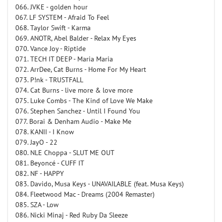
066. JVKE - golden hour
067. LF SYSTEM - Afraid To Feel
068. Taylor Swift - Karma
069. ANOTR, Abel Balder - Relax My Eyes
070. Vance Joy - Riptide
071. TECH IT DEEP - Maria Maria
072. ArrDee, Cat Burns - Home For My Heart
073. P!nk - TRUSTFALL
074. Cat Burns - live more & love more
075. Luke Combs - The Kind of Love We Make
076. Stephen Sanchez - Until I Found You
077. Borai & Denham Audio - Make Me
078. KANII - I Know
079. JayO - 22
080. NLE Choppa - SLUT ME OUT
081. Beyoncé - CUFF IT
082. NF - HAPPY
083. Davido, Musa Keys - UNAVAILABLE (feat. Musa Keys)
084. Fleetwood Mac - Dreams (2004 Remaster)
085. SZA - Low
086. Nicki Minaj - Red Ruby Da Sleeze