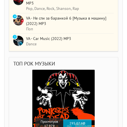
MP3
Pop, Dance, Rock, Shanson, Rap
4
VA - Не спи за баранкой 6 [Музыка в машину]
(2022) MP3
Поп
5
VA - Car Music (2022) MP3
Dance
ТОП РОК МУЗЫКИ
Просмотров
295.07 MB
17 979