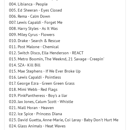
004. Libianca - People
005. Ed Sheeran - Eyes Closed
006. Rema - Calm Down
007. Lewis Capaldi - Forget Me
008. Harry Styles - As It Was
009. Miley Cyrus - Flowers
010. Drake - Search & Rescue
011. Post Malone - Chemical
012. Switch Disco, Ella Henderson - REACT
013. Metro Boomin, The Weeknd, 21 Savage - Creepin'
014. SZA - Kill Bill
015. Mae Stephens - If We Ever Broke Up
016. Lewis Capaldi - Pointless
017. George Ezra - Green Green Grass
018. Mimi Webb - Red Flags
019. PinkPantheress - Boy's a liar
020. Jax Jones, Calum Scott - Whistle
021. Niall Horan - Heaven
022. Ice Spice - Princess Diana
023. David Guetta, Anne-Marie, Coi Leray - Baby Don't Hurt Me
024. Glass Animals - Heat Waves