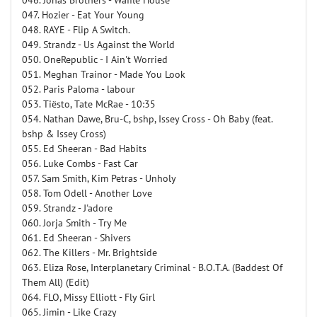
046. Jonas Brothers - Waffle House
047. Hozier - Eat Your Young
048. RAYE - Flip A Switch.
049. Strandz - Us Against the World
050. OneRepublic - I Ain't Worried
051. Meghan Trainor - Made You Look
052. Paris Paloma - labour
053. Tiësto, Tate McRae - 10:35
054. Nathan Dawe, Bru-C, bshp, Issey Cross - Oh Baby (feat.
bshp & Issey Cross)
055. Ed Sheeran - Bad Habits
056. Luke Combs - Fast Car
057. Sam Smith, Kim Petras - Unholy
058. Tom Odell - Another Love
059. Strandz - J'adore
060. Jorja Smith - Try Me
061. Ed Sheeran - Shivers
062. The Killers - Mr. Brightside
063. Eliza Rose, Interplanetary Criminal - B.O.T.A. (Baddest Of
Them All) (Edit)
064. FLO, Missy Elliott - Fly Girl
065. Jimin - Like Crazy