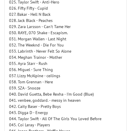
025. Taylor Swift - Anti-Hero
026. Fifty Fifty - Cupid
027. Bakar - Hell N Back
028. Jack Black - Peaches
029. Zara Larsson - Can't Tame Her
030. RAYE, 070 Shake - Escapism.
031. Morgan Wallen - Last Night
032. The Weeknd - Die For You
033. Labrinth - Never Felt So Alone
034. Meghan Trainor - Mother
035. Ayra Starr - Rush
036. Miguel - Sure Thing
037. Lizzy McAlpine - ceilings
038. Tom Grennan - Here
039. SZA - Snooze
040. David Guetta, Bebe Rexha - I'm Good (Blue)
041. venbee, goddard. - messy in heaven
042. Caity Baser - Pretty Boys
043. Digga D - Energy
044. Taylor Swift - All Of The Girls You Loved Before
045. Coi Leray - Players