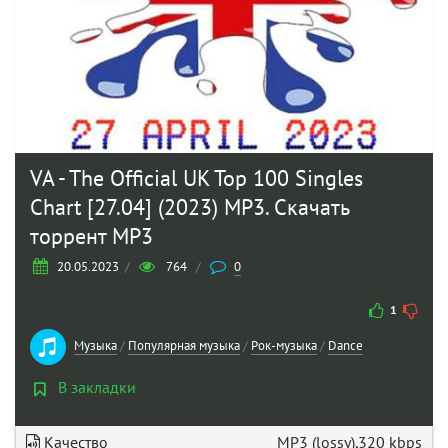
VA - The Official UK Top 100 Singles
Chart [27.04] (2023) MP3. Скачать
торрент MP3
20.05.2023
/
764
/
0
1
Музыка
/
Популярная музыка
/
Рок-музыка
/
Dance
В закладки
Качество
MP3 (lossy),320 kbps