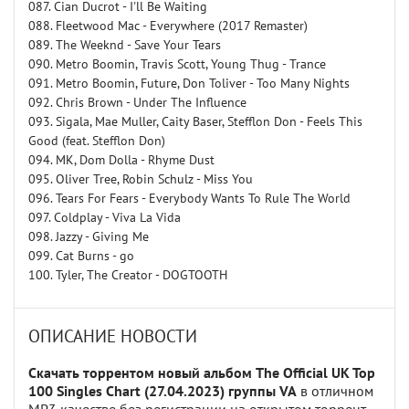
087. Cian Ducrot - I'll Be Waiting
088. Fleetwood Mac - Everywhere (2017 Remaster)
089. The Weeknd - Save Your Tears
090. Metro Boomin, Travis Scott, Young Thug - Trance
091. Metro Boomin, Future, Don Toliver - Too Many Nights
092. Chris Brown - Under The Influence
093. Sigala, Mae Muller, Caity Baser, Stefflon Don - Feels This
Good (feat. Stefflon Don)
094. MK, Dom Dolla - Rhyme Dust
095. Oliver Tree, Robin Schulz - Miss You
096. Tears For Fears - Everybody Wants To Rule The World
097. Coldplay - Viva La Vida
098. Jazzy - Giving Me
099. Cat Burns - go
100. Tyler, The Creator - DOGTOOTH
ОПИСАНИЕ НОВОСТИ
Скачать торрентом новый альбом The Official UK Top
100 Singles Chart (27.04.2023) группы VA
в отличном