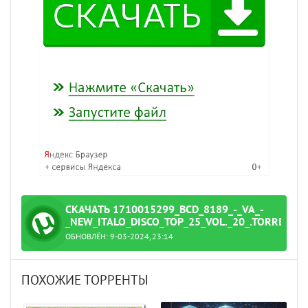
СКАЧАТЬ 1710015299_BCD_8189_-_VA_-
_NEW_ITALO_DISCO_TOP_25_VOL._20_.TORRENT
ОБНОВЛЁН: 9-03-2024, 23:14
_25_Vol._20_.torrent
ПОХОЖИЕ ТОРРЕНТЫ