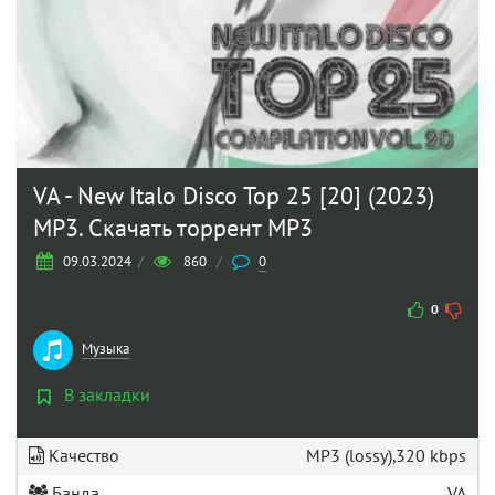
VA - New Italo Disco Top 25 [20] (2023)
MP3. Скачать торрент MP3
09.03.2024
/
860
/
0
0
Музыка
В закладки
Качество
MP3 (lossy),320 kbps
Банда
VA