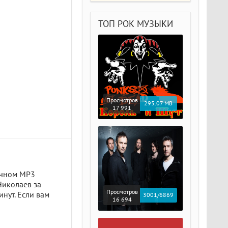
ТОП РОК МУЗЫКИ
Просмотров
295.07 MB
17 991
ичном MP3
Николаев за
Просмотров
нут. Если вам
3001/6869
16 694