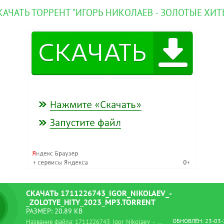
КАЧАТЬ ТОРРЕНТ "ИГОРЬ НИКОЛАЕВ - ЗОЛОТЫЕ ХИТ
СКАЧАТЬ 1711226743_IGOR_NIKOLAEV_-
_ZOLOTYE_HITY_2023_MP3.TORRENT
РАЗМЕР: 20.89 KB
ОБНОВЛЁН: 23-03-
Название файла: 1711226743_Igor_Nikolaev_-_Zolotye_hity_2023_MP3.torrent