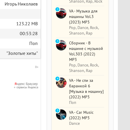
Shanson, Rap, Rock
Игорь Николаев
2
VA - Музыка для
машины Vol.3
(2023) MP3
123.22 MB
Pop, Dance, Rock,
Shanson, Rap
00:53:28
3
Сборник - В
Поп
машине с музыкой
"Золотые хиты"
Vol.303 (2022)
MP3
Pop, Dance, Rock,
Shanson, Rap
4
VA - Не спи за
баранкой 6
[Музыка в машину]
(2022) MP3
Поп
5
VA - Car Music
(2022) MP3
Dance