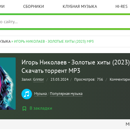
ИИ
СБОРНИКИ
КЛУБНАЯ МУЗЫКА
HI-RES
УЗЫКА
» ИГОРЬ НИКОЛАЕВ - ЗОЛОТЫЕ ХИТЫ (2023) MP3
Игорь Николаев - Золотые хиты (2023)
Скачать торрент MP3
Залил:
Grintor
/
23.03.2024
/
Просмотров:
756
/
Комментари
Музыка
/
Популярная музыка
В закладки
MP