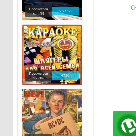
С
Просмотров
5.53 GB
61 135
Просмотров
4220
53 706