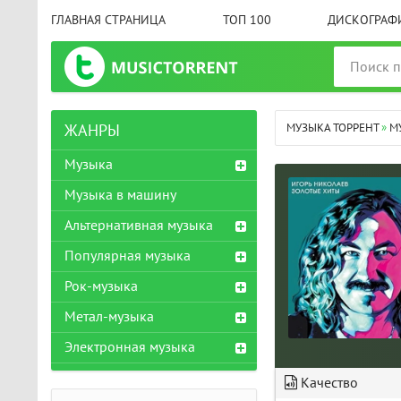
ГЛАВНАЯ СТРАНИЦА
ТОП 100
ДИСКОГРАФ
МУЗЫКА ТОРРЕНТ
»
М
ЖАНРЫ
Музыка
Музыка в машину
Альтернативная музыка
Популярная музыка
Рок-музыка
Метал-музыка
Электронная музыка
Качество