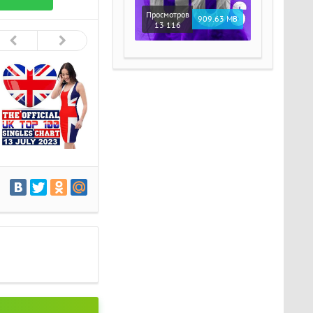
Просмотров
909.63 MB
13 116