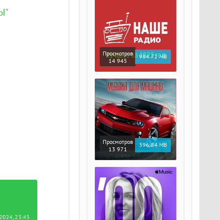
Ы"
Просмотров
984.72 MB
14 945
Просмотров
396.84 MB
13 971
2024, 23:45