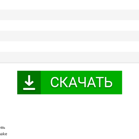
овь
make