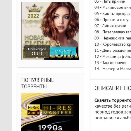
03 - Пять причин
04 - Малиновое ви
05 - Как ты прекрас
06 - Прости и отпус
07 - Линия жизни
08 - Поздравляю re
09 - Незнакомка re
10 - Королевство к
Просмотров
11 - День рождения
154.24 MB
25 648
12 - Мельница (rem
13 - Там нет меня
14 - Мастер и Марг
ПОПУЛЯРНЫЕ
ТОРРЕНТЫ
ОПИСАНИЕ Н
Скачать торрент
качестве без рег
период годов зап
понравился альбо