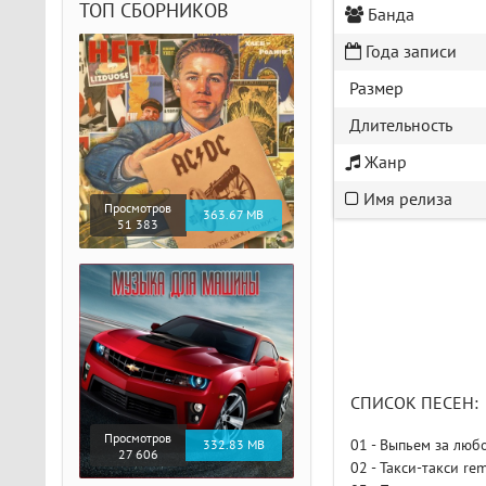
ТОП СБОРНИКОВ
Банда
Года записи
Размер
Длительность
Жанр
Имя релиза
Просмотров
363.67 MB
51 383
СПИСОК ПЕСЕН:
Просмотров
01 - Выпьем за люб
332.83 MB
27 606
02 - Такси-такси re