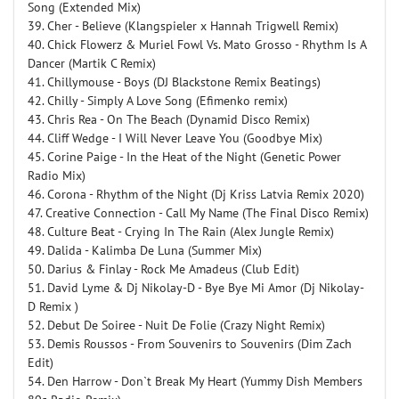
Song (Extended Mix)
39. Cher - Believe (Klangspieler x Hannah Trigwell Remix)
40. Chick Flowerz & Muriel Fowl Vs. Mato Grosso - Rhythm Is A
Dancer (Martik C Remix)
41. Chillymouse - Boys (DJ Blackstone Remix Beatings)
42. Chilly - Simply A Love Song (Efimenko remix)
43. Chris Rea - On The Beach (Dynamid Disco Remix)
44. Cliff Wedge - I Will Never Leave You (Goodbye Mix)
45. Corine Paige - In the Heat of the Night (Genetic Power
Radio Mix)
46. Corona - Rhythm of the Night (Dj Kriss Latvia Remix 2020)
47. Creative Connection - Call My Name (The Final Disco Remix)
48. Culture Beat - Crying In The Rain (Alex Jungle Remix)
49. Dalida - Kalimba De Luna (Summer Mix)
50. Darius & Finlay - Rock Me Amadeus (Club Edit)
51. David Lyme & Dj Nikolay-D - Bye Bye Mi Amor (Dj Nikolay-
D Remix )
52. Debut De Soiree - Nuit De Folie (Crazy Night Remix)
53. Demis Roussos - From Souvenirs to Souvenirs (Dim Zach
Edit)
54. Den Harrow - Don`t Break My Heart (Yummy Dish Members