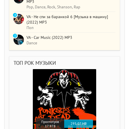
MP3
Pop, Dance, Rock, Shanson, Rap
4
VA - Не спи за баранкой 6 [Музыка в машину]
(2022) MP3
Поп
5
VA - Car Music (2022) MP3
Dance
ТОП РОК МУЗЫКИ
Просмотров
295.07 MB
17 978