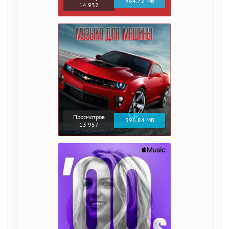
984.72 MB
14 932
Просмотров
396.84 MB
13 957