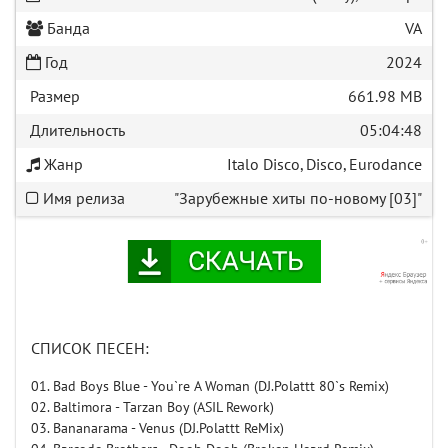
Банда
VA
Год
2024
Размер
661.98 MB
Длительность
05:04:48
Жанр
Italo Disco, Disco, Eurodance
Имя релиза
"Зарубежные хиты по-новому [03]"
СПИСОК ПЕСЕН:
01. Bad Boys Blue - You`re A Woman (DJ.Polattt 80`s Remix)
02. Baltimora - Tarzan Boy (ASIL Rework)
03. Bananarama - Venus (DJ.Polattt ReMix)