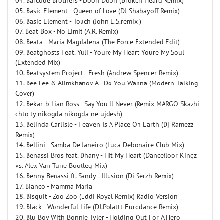
04. Barcode Brothers - Dooh Dooh (Broken Heard Remix)
05. Basic Element - Queen of Love (DJ Shabayoff Remix)
06. Basic Element - Touch (John E.S.remix )
07. Beat Box - No Limit (A.R. Remix)
08. Beata - Maria Magdalena (The Force Extended Edit)
09. Beatghosts Feat. Yuli - Youre My Heart Youre My Soul
(Extended Mix)
10. Beatsystem Project - Fresh (Andrew Spencer Remix)
11. Bee Lee & Alimkhanov A - Do You Wanna (Modern Talking
Cover)
12. Bekar-b Lian Ross - Say You ll Never (Remix MARGO Skazhi
chto ty nikogda nikogda ne ujdesh)
13. Belinda Carlisle - Heaven Is A Place On Earth (Dj Ramezz
Remix)
14. Bellini - Samba De Janeiro (Luca Debonaire Club Mix)
15. Benassi Bros feat. Dhany - Hit My Heart (Dancefloor Kingz
vs. Alex Van Tune Bootleg Mix)
16. Benny Benassi ft. Sandy - Illusion (Di Serzh Remix)
17. Bianco - Mamma Maria
18. Bisquit - Zoo Zoo (Eddi Royal Remix) Radio Version
19. Black - Wonderful Life (DJ.Polattt Eurodance Remix)
20. Blu Boy With Bonnie Tyler - Holding Out For A Hero