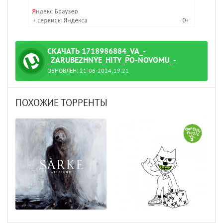
СКАЧАТЬ 1718986884_VA_-
_ZARUBEZHNYE_HITY_PO-NOVOMU_-
_2024_03.TORRENT
ОБНОВЛЁН: 21-06-2024, 19:21
_2024_03.torrent
ПОХОЖИЕ ТОРРЕНТЫ