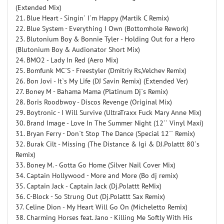
(Extended Mix)
21. Blue Heart - Singin` I`m Happy (Martik C Remix)
22. Blue System - Everything I Own (Bottomhole Rework)
23. Blutonium Boy & Bonnie Tyler - Holding Out for a Hero
(Blutonium Boy & Audionator Short Mix)
24. BMO2 - Lady In Red (Aero Mix)
25. Bomfunk MC`S - Freestyler (Dmitriy Rs,Velchev Remix)
26. Bon Jovi - It`s My Life (DJ Savin Remix) (Extended Ver)
27. Boney M - Bahama Mama (Platinum Dj`s Remix)
28. Boris Roodbwoy - Discos Revenge (Original Mix)
29. Boytronic - I Will Survive (UltraTraxx Fuck Mary Anne Mix)
30. Brand Image - Love In The Summer Night (12`` Vinyl Maxi)
31. Bryan Ferry - Don`t Stop The Dance (Special 12`` Remix)
32. Burak Cilt - Missing (The Distance & Igi & DJ.Polattt 80`s
Remix)
33. Boney M. - Gotta Go Home (Silver Nail Cover Mix)
34. Captain Hollywood - More and More (Bo dj remix)
35. Captain Jack - Captain Jack (Dj.Polattt ReMix)
36. C-Block - So Strung Out (Dj.Polattt Sax Remix)
37. Celine Dion - My Heart Will Go On (Micheletto Remix)
38. Charming Horses feat. Jano - Killing Me Softly With His