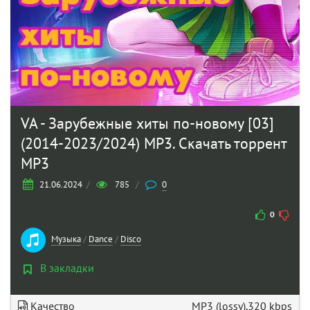
VA - Зарубежные хиты по-новому [03]
(2014-2023/2024) MP3. Скачать торрент
MP3
21.06.2024
/
785
/
0
0
Музыка
/
Dance
/
Disco
В закладки
Качество
MP3 (lossy),320 kbps