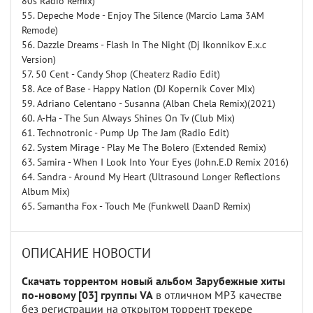
80s Radio Remix)
55. Depeche Mode - Enjoy The Silence (Marcio Lama 3AM
Remode)
56. Dazzle Dreams - Flash In The Night (Dj Ikonnikov E.x.c
Version)
57. 50 Cent - Candy Shop (Cheaterz Radio Edit)
58. Ace of Base - Happy Nation (DJ Kopernik Cover Mix)
59. Adriano Celentano - Susanna (Alban Chela Remix)(2021)
60. A-Ha - The Sun Always Shines On Tv (Club Mix)
61. Technotronic - Pump Up The Jam (Radio Edit)
62. System Mirage - Play Me The Bolero (Extended Remix)
63. Samira - When I Look Into Your Eyes (John.E.D Remix 2016)
64. Sandra - Around My Heart (Ultrasound Longer Reflections
Album Mix)
65. Samantha Fox - Touch Me (Funkwell DaanD Remix)
ОПИСАНИЕ НОВОСТИ
Скачать торрентом новый альбом Зарубежные хиты
по-новому [03] группы VA
в отличном MP3 качестве
без регистрации на открытом торрент трекере